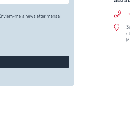
Astra 
nviem-me a newsletter mensal
3
s
M