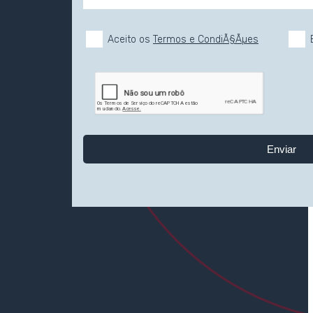
Aceito os
Termos e CondiÃ§Ãµes
E