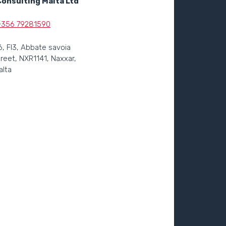
Consulting Malta Ltd
+356 79281590
6, Fl3, Abbate savoia
treet, NXR1141, Naxxar,
alta